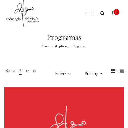
0
Programas
Home
Shop Pages
Programas
>
>
Show
6
12
15
Filters
Sort by