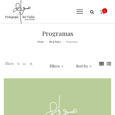
0
Programas
Home
Shop Pages
Programas
>
>
Show
6
12
15
Filters
Sort by